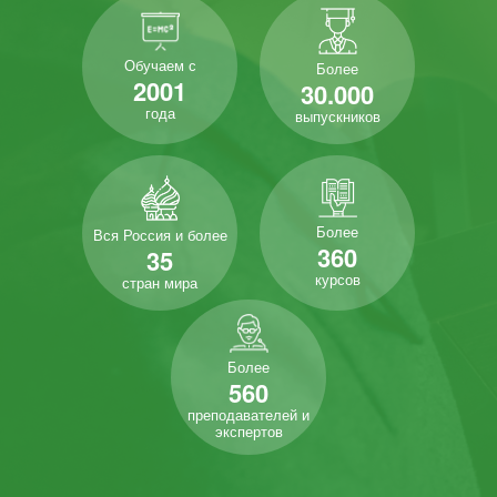
Обучаем с
Более
2001
30.000
года
выпускников
Более
Вся Россия и более
360
35
курсов
стран мира
Более
560
преподавателей и
экспертов