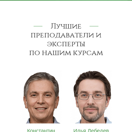
Лучшие
преподаватели и
эксперты
по нашим курсам
ин
Илья Лебедев
Иван Лазарев
Е