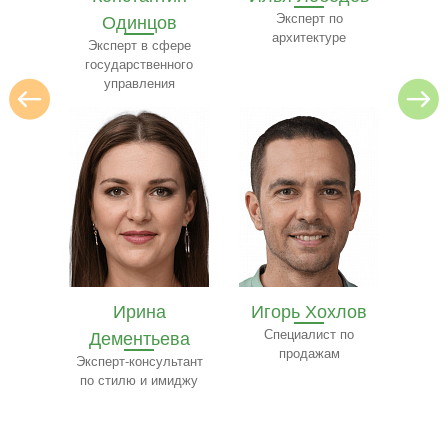
в
Эксперт по
Специалист в области
архитектуре
юриспруденции
ере
Эксп
ного
я
Игорь Хохлов
Елизавета
Е
ва
Специалист по
Чистякова
К
продажам
ьтант
Специалист по
Сп
миджу
туризму