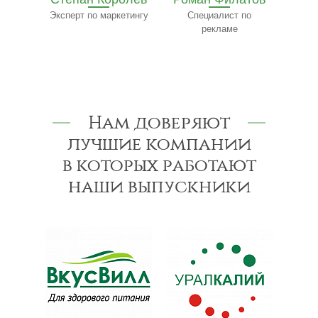
етингу
Специалист по
Трофимов
Ф
рекламе
Эксперт-консультант
по строительству
к
Нам доверяют
лучшие компании
в которых работают
наши выпускники