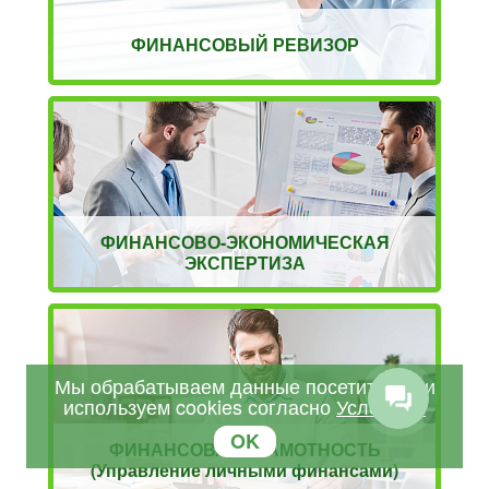
ФИНАНСОВЫЙ РЕВИЗОР
ФИНАНСОВО-ЭКОНОМИЧЕСКАЯ
ЭКСПЕРТИЗА
Мы обрабатываем данные посетителей и
используем cookies согласно
Условиям
OK
ФИНАНСОВАЯ ГРАМОТНОСТЬ
(Управление личными финансами)