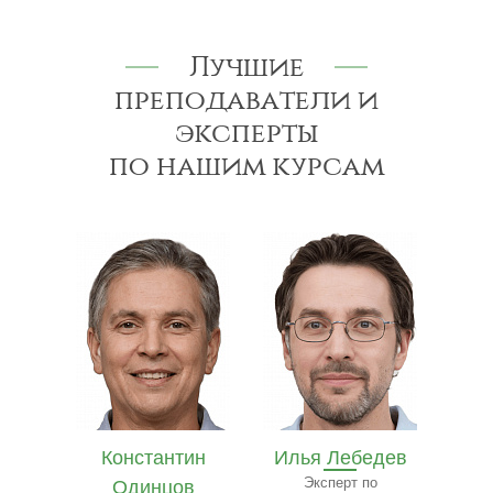
Лучшие
преподаватели и
эксперты
по нашим курсам
в
Константин
Илья Лебедев
Ив
др
Одинцов
Эксперт по
Специ