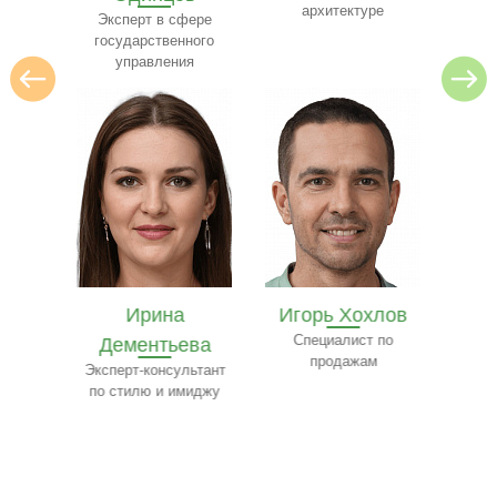
архитектуре
юр
 веб-
Эксперт в сфере
государственного
управления
Ирина
Игорь Хохлов
Е
ва
Дементьева
Специалист по
Ч
продажам
сфере
Эксперт-консультант
Сп
нансов
по стилю и имиджу