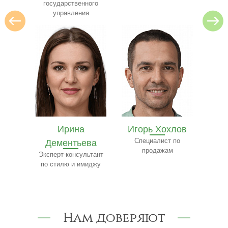
ного
я
Игорь Хохлов
Елизавета
Е
ва
Специалист по
Чистякова
К
продажам
ьтант
Специалист по
Сп
миджу
туризму
Нам доверяют