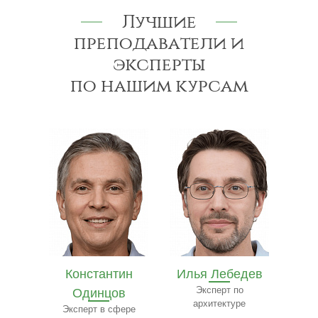
Лучшие
преподаватели и
эксперты
по нашим курсам
ин
Илья Лебедев
Иван Лазарев
Е
в
Эксперт по
Специалист в области
архитектуре
юриспруденции
ере
Эксп