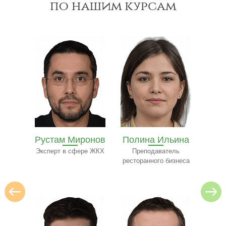
по нашим курсам
Рустам Миронов
Полина Ильина
Ол
на
Эксперт в сфере ЖКХ
Преподаватель
Экспе
ресторанного бизнеса
ьтант
нту
и