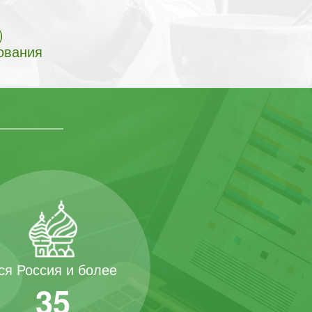
)
ования
ся Россия и более
35