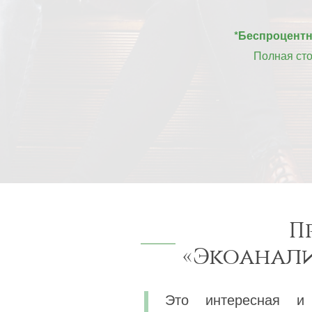
*Беспроцентна
Полная ст
П
«Экоанали
Это интересная и 