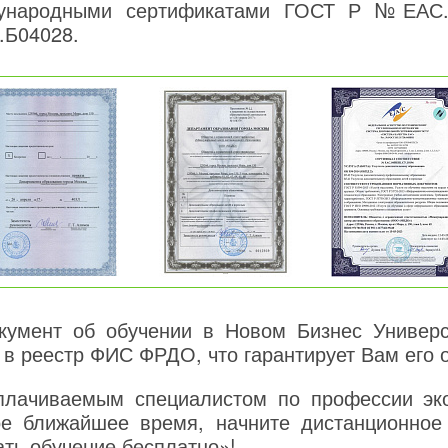
дународными сертификатами ГОСТ Р №ЕАС.
.Б04028.
умент об обучении в Новом Бизнес Универси
 в реестр ФИС ФРДО, что гарантирует Вам его 
плачиваемым специалистом по профессии эко
ое ближайшее время, начните дистанционное
ать обучение бесплатно»!