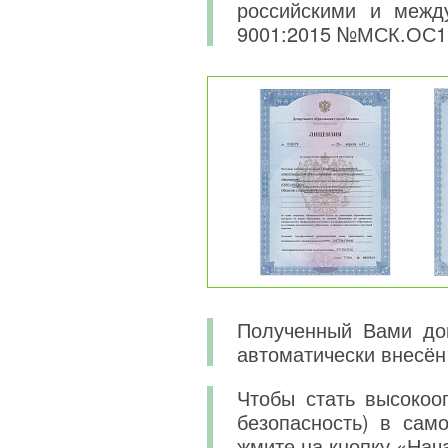
российскими и меж
9001:2015 №МСК.ОС1
Полученный Вами док
автоматически внесён
Чтобы стать высокоо
безопасность) в сам
жмите на кнопку «Нач