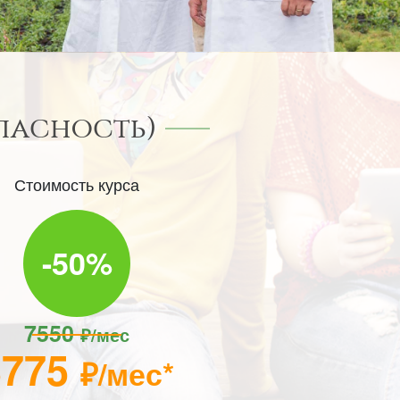
пасность)
Стоимость курса
-50%
7550
₽/мес
3775
₽/мес*