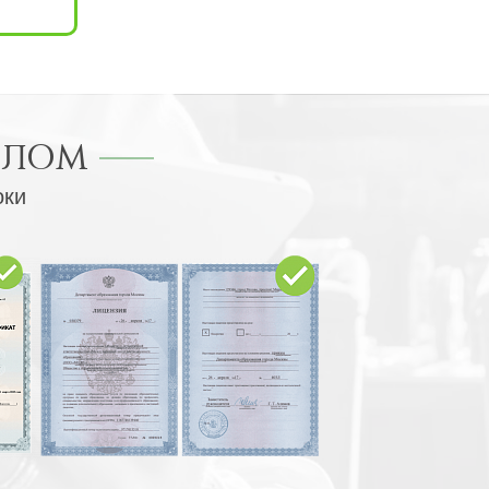
ПЛОМ
оки