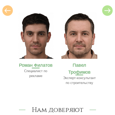
нту
и
олев
Роман Филатов
Павел
етингу
Специалист по
Трофимов
Ф
рекламе
Эксперт-консультант
по строительству
к
Нам доверяют