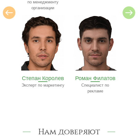
нту
и
олев
Роман Филатов
Павел
етингу
Специалист по
Трофимов
Ф
рекламе
Эксперт-консультант
по строительству
к
Нам доверяют