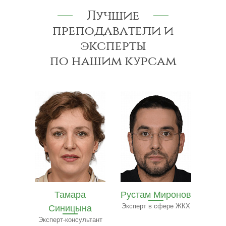
Лучшие
преподаватели и
эксперты
по нашим курсам
Рустам Миронов
Полина Ильина
Ол
на
Эксперт в сфере ЖКХ
Преподаватель
Экспе
ресторанного бизнеса
ьтант