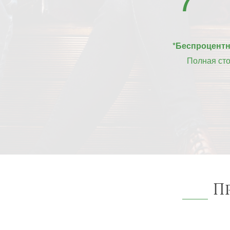
7
*Беспроцентна
Полная ст
П