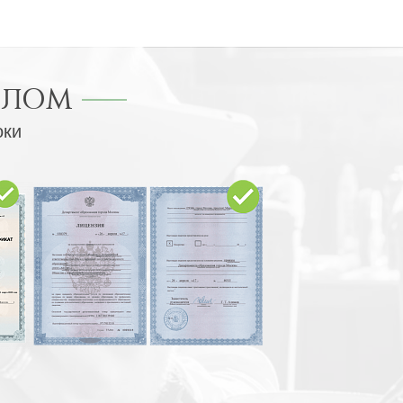
ПЛОМ
оки