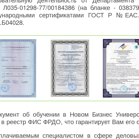
 Л035-01298-77/00184386 (на бланке - 038379
дународными сертификатами ГОСТ Р №ЕАС.
.Б04028.
умент об обучении в Новом Бизнес Универси
 в реестр ФИС ФРДО, что гарантирует Вам его 
оплачиваемым специалистом в сфере деловы