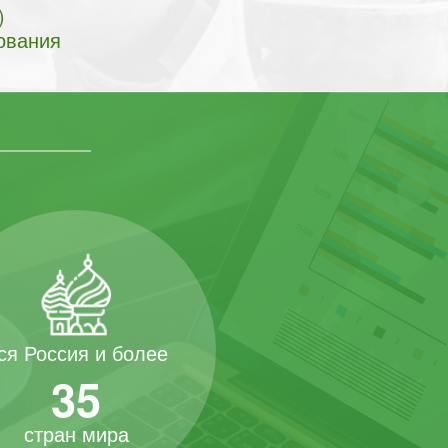
)
ования
ся Россия и более
35
стран мира