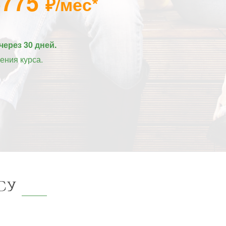
3775
₽/мес*
через 30 дней.
ения курса.
су