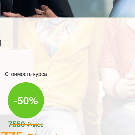
И
Стоимость курса
-50%
7550
₽/мес