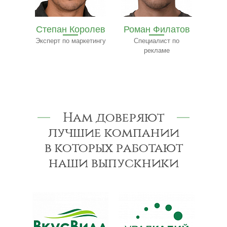
олев
Роман Филатов
Павел
етингу
Специалист по
Трофимов
Ф
рекламе
Эксперт-консультант
по строительству
к
Нам доверяют
лучшие компании
в которых работают
наши выпускники