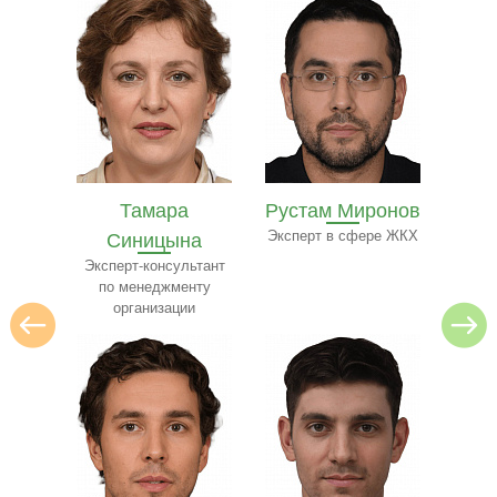
Рустам Миронов
Полина Ильина
Ол
на
Эксперт в сфере ЖКХ
Преподаватель
Экспе
ресторанного бизнеса
ьтант
нту
и