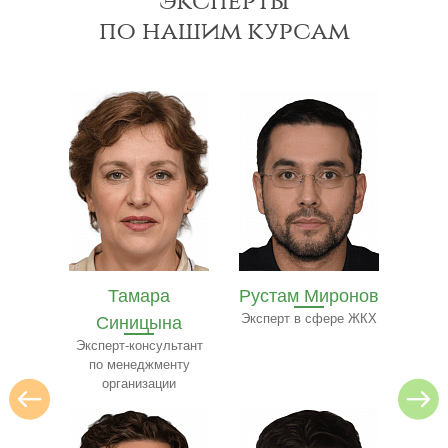
эксперты
по нашим курсам
Рустам Миронов
Полина Ильина
Ол
на
Эксперт в сфере ЖКХ
Преподаватель
Экспе
ресторанного бизнеса
ьтант
нту
и