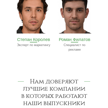
олев
Роман Филатов
Павел
етингу
Специалист по
Трофимов
Ф
рекламе
Эксперт-консультант
по строительству
к
Нам доверяют
лучшие компании
в которых работают
наши выпускники