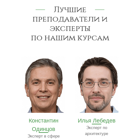
Лучшие
преподаватели и
эксперты
по нашим курсам
ин
Илья Лебедев
Иван Лазарев
Е
в
Эксперт по
Специалист в области
архитектуре
юриспруденции
ере
Эксп