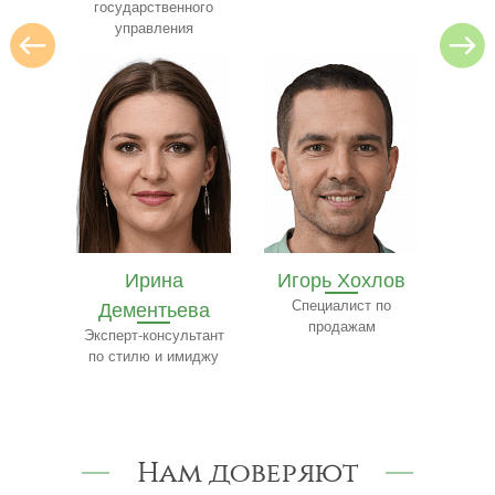
ного
я
Игорь Хохлов
Елизавета
Е
ва
Специалист по
Чистякова
К
продажам
ьтант
Специалист по
Сп
миджу
туризму
Нам доверяют