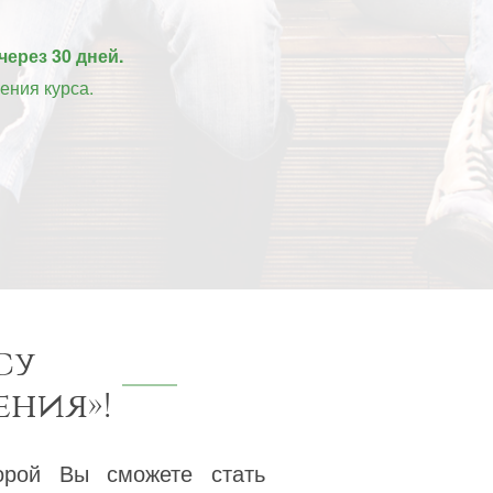
через 30 дней.
ения курса.
су
ения»!
орой Вы сможете стать