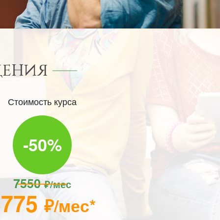
ДЕНИЯ
Стоимость курса
-50%
7550
₽/мес
3775
₽/мес*