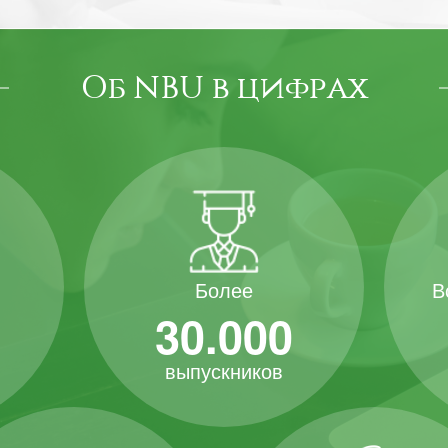
Об NBU в цифрах
В
Более
30.000
выпускников