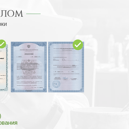
ПЛОМ
оки
)
ования