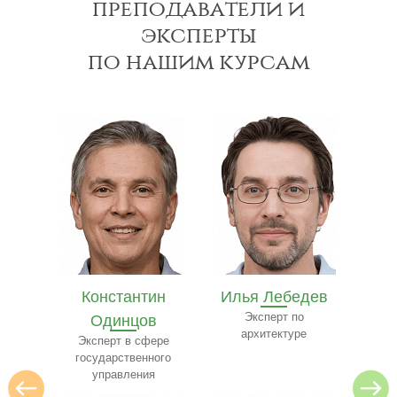
преподаватели и
эксперты
по нашим курсам
тин
Илья Лебедев
Иван Лазарев
в
Эксперт по
Специалист в области
архитектуре
юриспруденции
фере
Эксп
нного
ия