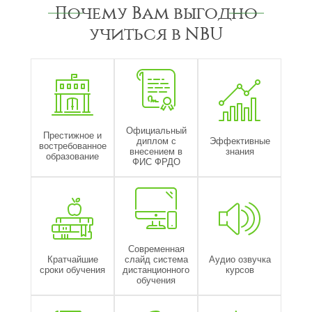
Почему Вам выгодно
учиться в NBU
Официальный
Престижное и
диплом с
Эффективные
востребованное
внесением в
знания
образование
ФИС ФРДО
Современная
Кратчайшие
слайд система
Аудио озвучка
сроки обучения
дистанционного
курсов
обучения