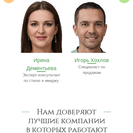
Игорь Хохлов
Елизавета
ева
Специалист по
Чистякова
К
продажам
льтант
Специалист по
С
миджу
туризму
Нам доверяют
лучшие компании
в которых работают