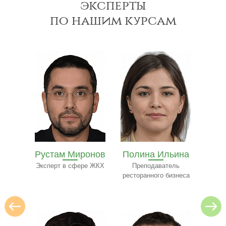
эксперты
по нашим курсам
Рустам Миронов
Полина Ильина
Ол
на
Эксперт в сфере ЖКХ
Преподаватель
Экспе
ресторанного бизнеса
ьтант
нту
и