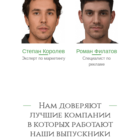
олев
Роман Филатов
Павел
етингу
Специалист по
Трофимов
Ф
рекламе
Эксперт-консультант
по строительству
к
Нам доверяют
лучшие компании
в которых работают
наши выпускники