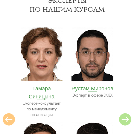
эксперты
по нашим курсам
Рустам Миронов
Полина Ильина
Ол
на
Эксперт в сфере ЖКХ
Преподаватель
Экспе
ресторанного бизнеса
ьтант
нту
и