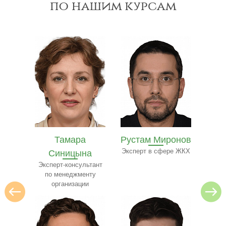
по нашим курсам
Рустам Миронов
Полина Ильина
Ол
на
Эксперт в сфере ЖКХ
Преподаватель
Экспе
ресторанного бизнеса
ьтант
нту
и