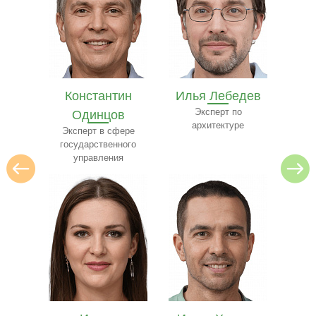
в
Константин
Илья Лебедев
Ив
др
Одинцов
Эксперт по
Специ
архитектуре
юр
 веб-
Эксперт в сфере
государственного
управления