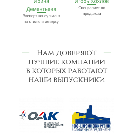
Ирина
Игорь Хохлов
Е
ва
Дементьева
Специалист по
Ч
продажам
сфере
Эксперт-консультант
Сп
нансов
по стилю и имиджу
Нам доверяют
лучшие компании
в которых работают
наши выпускники