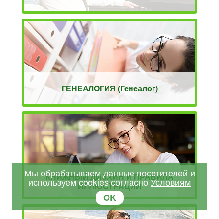
ГЕНЕАЛОГИЯ (Генеалог)
Мы обрабатываем данные посетителей и
КНИЖНЫЙ ДИЗАЙН И ПРАВИЛА
используем cookies согласно
Условиям
ИЛЛЮСТРАЦИИ
OK