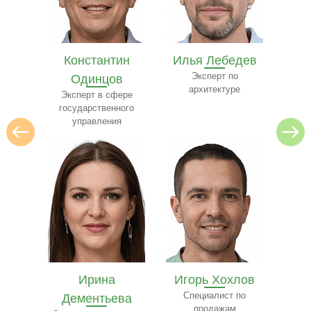
ин
Илья Лебедев
Иван Лазарев
Е
в
Эксперт по
Специалист в области
архитектуре
юриспруденции
ере
Эксп
ного
я
Игорь Хохлов
Елизавета
Е
ва
Специалист по
Чистякова
К
продажам