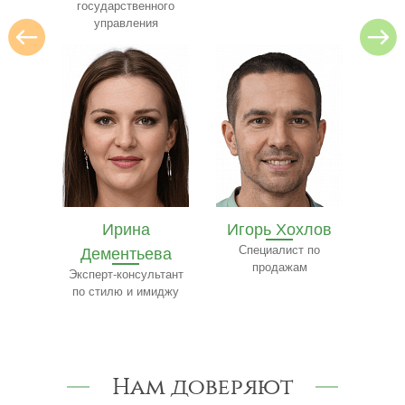
государственного
управления
Ирина
Игорь Хохлов
Е
ва
Дементьева
Специалист по
Ч
продажам
сфере
Эксперт-консультант
Сп
нансов
по стилю и имиджу
Нам доверяют