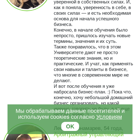
уверенной в собственных силах. И,
как я поняла, уверенность в себе, в
своих силах — и есть необходимая
основа для начала успешного
бизнеса.
Конечно, в начале обучения было
непросто, пришлось изучать новые
термины, значения и их суть.
Также понравилось, что в этом
Университете дают не просто
теоретические знания, но и
практические. И учат, как применять
свои навыки и таланты в бизнесе,
что многие в современном мире не
делают.
И вот после обучения я уже
набросала бизнес-план. :) Пока что,
конечно, хочу небольшой домашний
бизнес организовать, но какой
именно, говорить не буду, а то еще
Мы обрабатываем данные посетителей и
украдут идею. :)
используем cookies согласно
Условиям
OK
Леонид Понамарев, 54 года,
Арбитражный управляющий