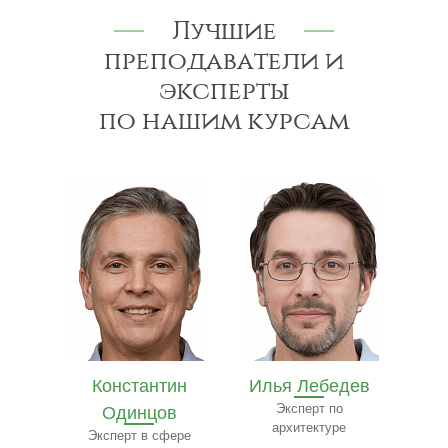
Лучшие
преподаватели и
эксперты
по нашим курсам
в
Константин
Илья Лебедев
Ив
др
Одинцов
Эксперт по
Специ
архитектуре
юр
 веб-
Эксперт в сфере