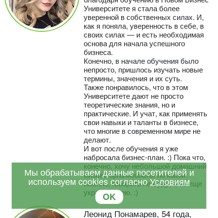
Университете я стала более
уверенной в собственных силах. И,
как я поняла, уверенность в себе, в
своих силах — и есть необходимая
основа для начала успешного
бизнеса.
Конечно, в начале обучения было
непросто, пришлось изучать новые
термины, значения и их суть.
Также понравилось, что в этом
Университете дают не просто
теоретические знания, но и
практические. И учат, как применять
свои навыки и таланты в бизнесе,
что многие в современном мире не
делают.
И вот после обучения я уже
набросала бизнес-план. :) Пока что,
конечно, хочу небольшой домашний
Мы обрабатываем данные посетителей и
бизнес организовать, но какой
используем cookies согласно
Условиям
именно, говорить не буду, а то еще
украдут идею. :)
OK
Леонид Понамарев, 54 года,