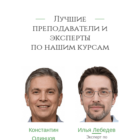
Лучшие
преподаватели и
эксперты
по нашим курсам
ин
Илья Лебедев
Иван Лазарев
Е
в
Эксперт по
Специалист в области