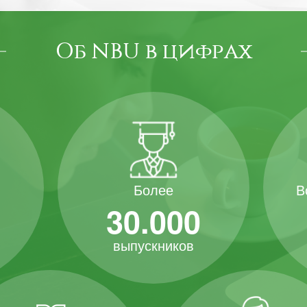
Об NBU в цифрах
В
Более
30.000
выпускников