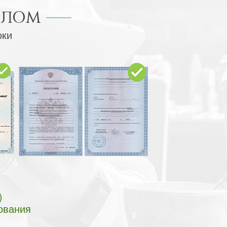
ПЛОМ
оки
)
ования