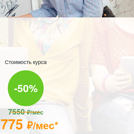
Стоимость курса
-50%
7550
₽/мес
3775
₽/мес*