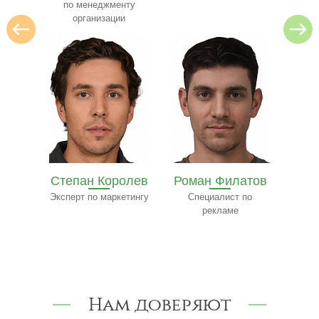
нту
и
олев
Роман Филатов
Павел
етингу
Специалист по
Трофимов
Ф
рекламе
Эксперт-консультант
по строительству
к
Нам доверяют