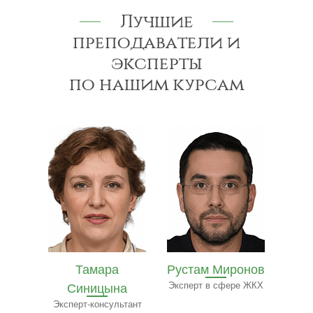
Лучшие
преподаватели и
эксперты
по нашим курсам
Рустам Миронов
Полина Ильина
Ол
на
Эксперт в сфере ЖКХ
Преподаватель
Экспе
ресторанного бизнеса
ьтант