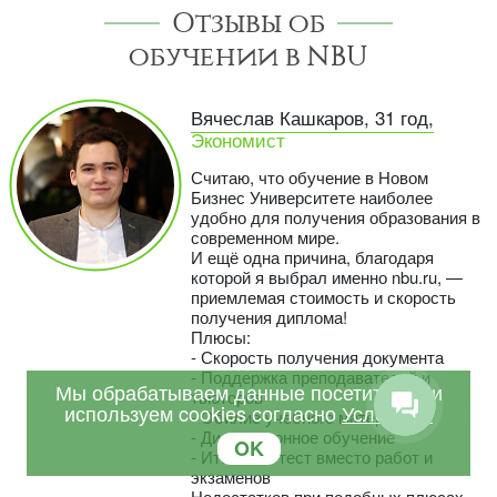
Отзывы об
обучении в NBU
Вячеслав Кашкаров, 31 год,
Экономист
Считаю, что обучение в Новом
Бизнес Университете наиболее
удобно для получения образования в
современном мире.
И ещё одна причина, благодаря
которой я выбрал именно nbu.ru, —
приемлемая стоимость и скорость
получения диплома!
Плюсы:
- Скорость получения документа
- Поддержка преподавателей и
Мы обрабатываем данные посетителей и
тьюторов
используем cookies согласно
Условиям
- Обилие учебного материала
- Дистанционное обучение
OK
- Итоговый тест вместо работ и
экзаменов
Недостатков при подобных плюсах