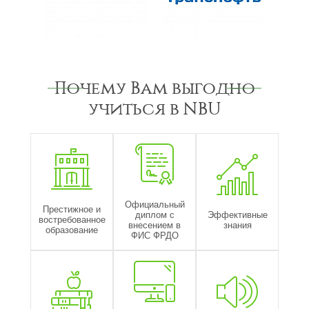
Почему Вам выгодно
учиться в NBU
Официальный
Престижное и
диплом с
Эффективные
востребованное
внесением в
знания
образование
ФИС ФРДО