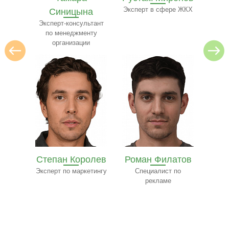
на
Эксперт в сфере ЖКХ
Преподаватель
Экспе
ресторанного бизнеса
ьтант
нту
и
олев
Роман Филатов
Павел
етингу
Специалист по
Трофимов
Ф
рекламе
Эксперт-консультант
по строительству
к