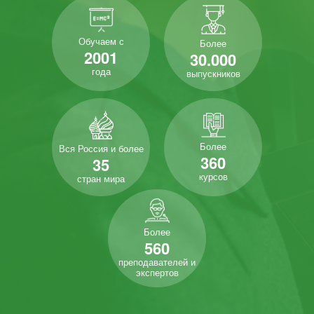
Обучаем с
Более
2001
30.000
года
выпускников
Более
Вся Россия и более
360
35
курсов
стран мира
Более
560
преподавателей и
экспертов