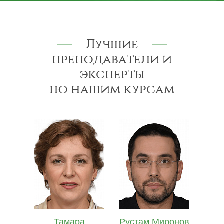
Лучшие
преподаватели и
эксперты
по нашим курсам
Рустам Миронов
Полина Ильина
Ол