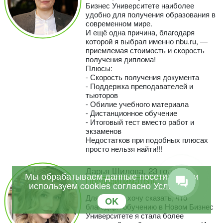
Бизнес Университете наиболее
удобно для получения образования в
современном мире.
И ещё одна причина, благодаря
которой я выбрал именно nbu.ru, —
приемлемая стоимость и скорость
получения диплома!
Плюсы:
- Скорость получения документа
- Поддержка преподавателей и
тьюторов
- Обилие учебного материала
- Дистанционное обучение
- Итоговый тест вместо работ и
экзаменов
Недостатков при подобных плюсах
просто нельзя найти!!!
Дарья Шилова, 23 года,
Мы обрабатываем данные посетителей и
Предприниматель
используем cookies согласно
Условиям
Для начала хочу сказать, что
OK
благодаря обучению в Новом Бизнес
Университете я стала более