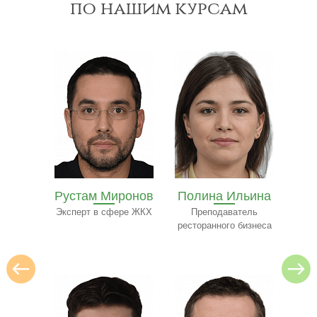
по нашим курсам
Рустам Миронов
Полина Ильина
Ол
на
Эксперт в сфере ЖКХ
Преподаватель
Экспе
ресторанного бизнеса
ьтант
нту
и