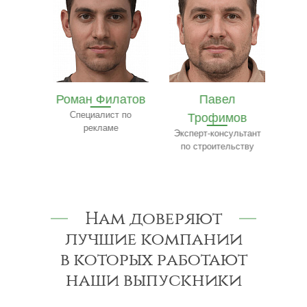
олев
Роман Филатов
Павел
етингу
Специалист по
Трофимов
Ф
рекламе
Эксперт-консультант
по строительству
к
Нам доверяют
лучшие компании
в которых работают
наши выпускники