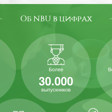
Об NBU в цифрах
В
Более
30.000
выпускников