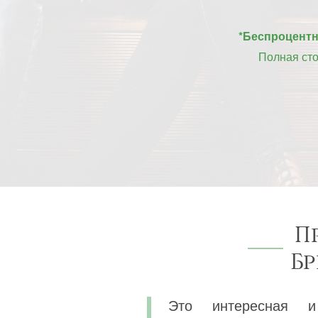
*Беспроцентна
Полная ст
П
Б
Это интересная и