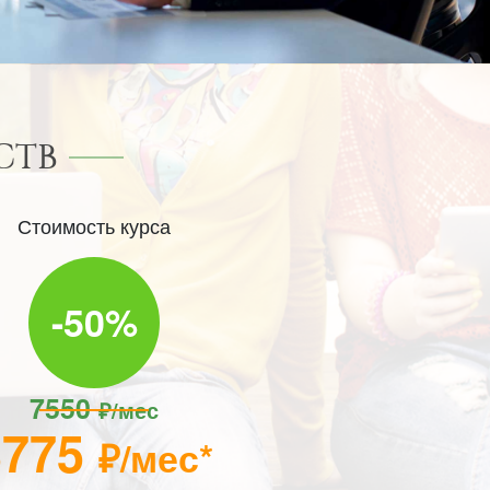
СТВ
Стоимость курса
-50%
7550
₽/мес
3775
₽/мес*