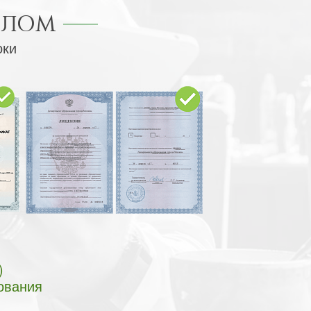
ПЛОМ
оки
)
ования