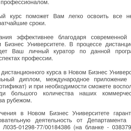
 профессионалом.
ый курс поможет Вам легко освоить все н
ратчайшие сроки.
ания эффективнее благодаря современной 
 Бизнес Университете. В процессе дистанци
дет Ваш личный куратор по данной прогр
аспектах профессии.
 дистанционного курса в Новом Бизнес Универс
льный диплом, международное приложение 
тификат) и при необходимости сможете воспо
еди большого количества наших коммерчес
за рубежом.
чения в Новом Бизнес Университете гаранти
овательную деятельность от Департамента
 Л035-01298-77/00184386 (на бланке - 038379