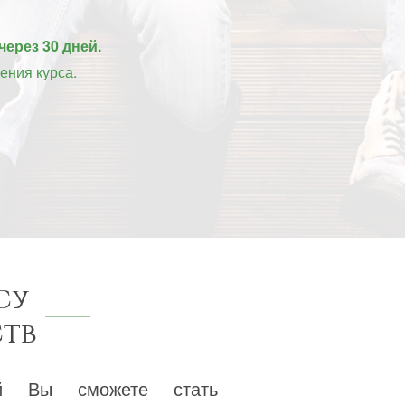
через 30 дней.
ения курса.
су
тв
ой Вы сможете стать