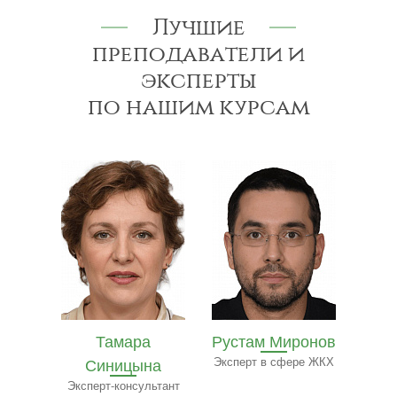
Лучшие
преподаватели и
эксперты
по нашим курсам
Рустам Миронов
Полина Ильина
Ол
на
Эксперт в сфере ЖКХ
Преподаватель
Экспе
ресторанного бизнеса
ьтант