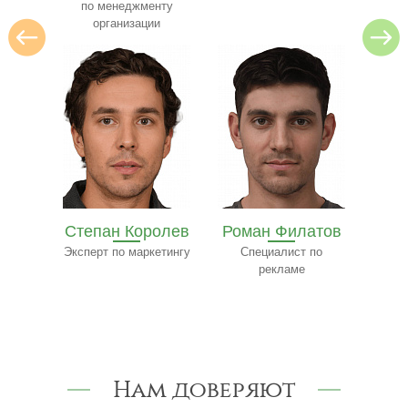
нту
и
олев
Роман Филатов
Павел
етингу
Специалист по
Трофимов
Ф
рекламе
Эксперт-консультант
по строительству
к
Нам доверяют