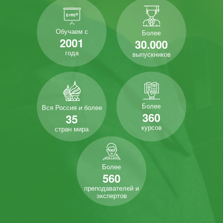
Обучаем с
Более
2001
30.000
года
выпускников
Более
Вся Россия и более
360
35
курсов
стран мира
Более
560
преподавателей и
экспертов