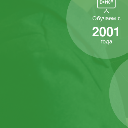
Обучаем с
2001
года