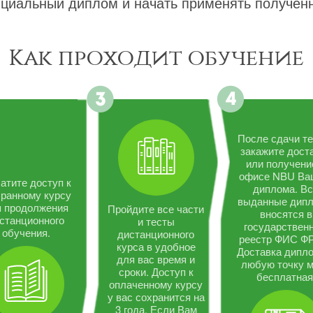
циальный диплом и начать применять полученн
Как проходит обучение
После сдачи те
закажите дост
или получени
офисе NBU Ва
атите доступ к
диплома. В
ранному курсу
выданные дип
я продолжения
Пройдите все части
вносятся в
станционного
и тесты
государствен
обучения.
дистанционного
реестр ФИС Ф
курса в удобное
Доставка дипло
для вас время и
любую точку 
сроки. Доступ к
бесплатная
оплаченному курсу
у вас сохранится на
3 года. Если Вам