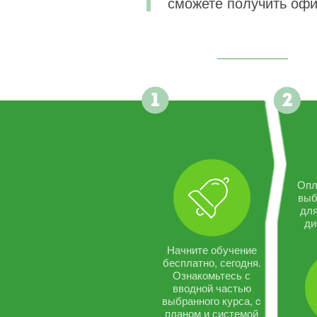
сможете получить офи
Опл
выб
дл
ди
Начните обучение
бесплатно, сегодня.
Ознакомьтесь с
вводной частью
выбранного курса, c
планом и системой