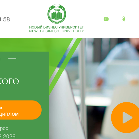
3 58
я
КОГО
ь
диплом
прос
8.2026