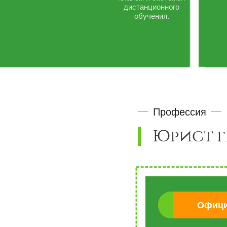
дистанционного
обучения.
Профессия
Юрист г
Офици