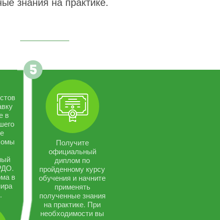
ые знания на практике.
стов
авку
е в
шего
се
ломы
Получите
официальный
ный
диплом по
РДО.
пройденному курсу
ма в
обучения и начните
мира
применять
.
полученные знания
на практике. При
необходимости вы