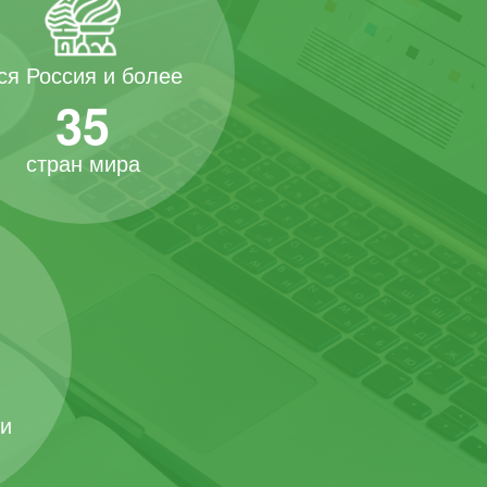
ся Россия и более
35
стран мира
 и