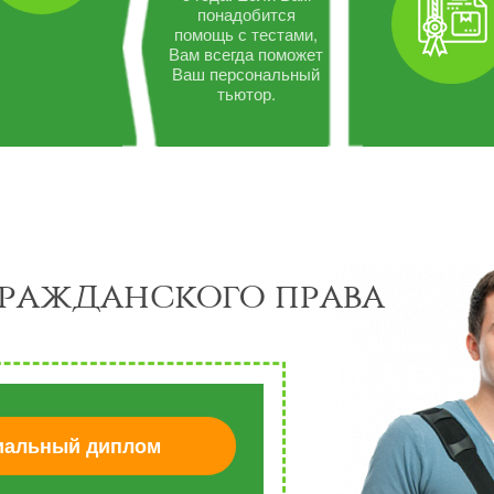
понадобится
помощь с тестами,
Вам всегда поможет
Ваш персональный
тьютор.
ражданского права
альный диплом