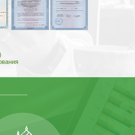
)
ования