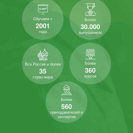
Обучаем с
Более
2001
30.000
года
выпускников
Более
Вся Россия и более
360
35
курсов
стран мира
Более
560
преподавателей и
экспертов