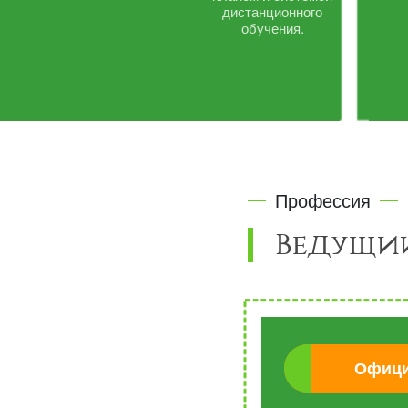
дистанционного
обучения.
Профессия
Ведущий
Офици