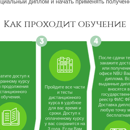
циальный диплом и начать применять полученн
Как проходит обучение
После сдачи те
закажите дост
или получени
офисе NBU Ва
атите доступ к
диплома. В
ранному курсу
выданные дип
я продолжения
Пройдите все части
вносятся в
станционного
и тесты
государствен
обучения.
дистанционного
реестр ФИС Ф
курса в удобное
Доставка дипло
для вас время и
любую точку 
сроки. Доступ к
бесплатная
оплаченному курсу
у вас сохранится на
3 года. Если Вам