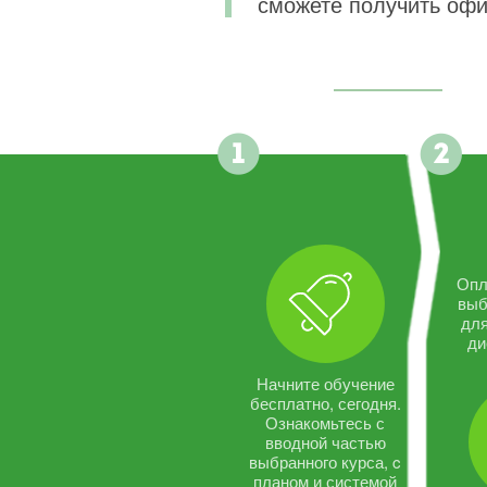
сможете получить офи
Опл
выб
дл
ди
Начните обучение
бесплатно, сегодня.
Ознакомьтесь с
вводной частью
выбранного курса, c
планом и системой