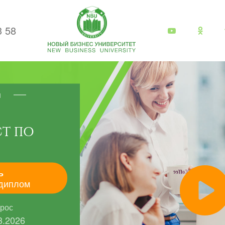
3 58
я
Т ПО
ь
диплом
прос
8.2026