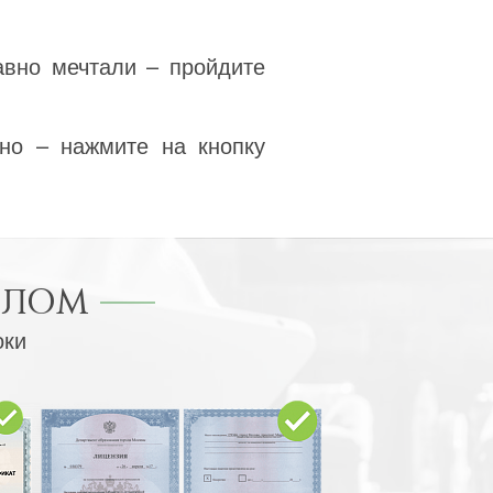
авно мечтали – пройдите
но – нажмите на кнопку
ПЛОМ
оки