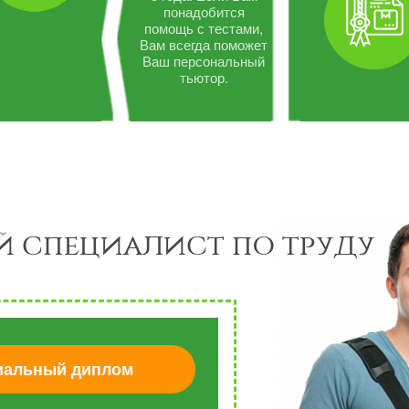
понадобится
помощь с тестами,
Вам всегда поможет
Ваш персональный
тьютор.
 специалист по труду
альный диплом