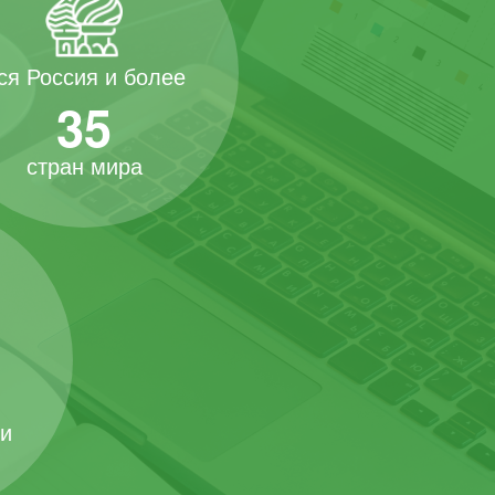
ся Россия и более
35
стран мира
 и