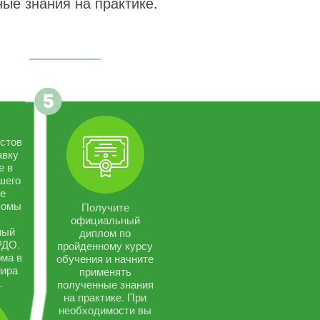
ые знания на практике.
стов
авку
е в
шего
се
ломы
Получите
официальный
ный
диплом по
РДО.
пройденному курсу
ма в
обучения и начните
мира
применять
.
полученные знания
на практике. При
необходимости вы