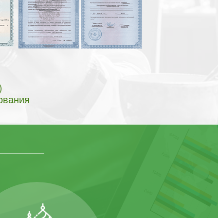
)
ования