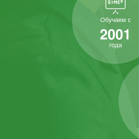
Обучаем с
2001
года