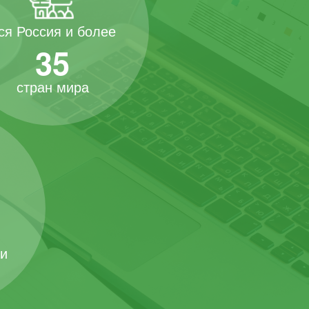
ся Россия и более
35
стран мира
 и