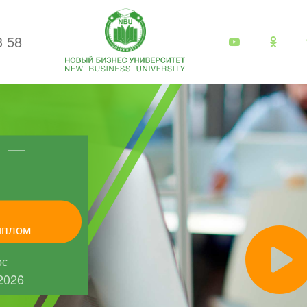
3 58
иплом
ос
2026