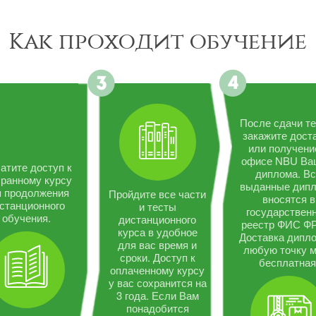
Как проходит обучение
После сдачи те
закажите дост
или получени
офисе NBU Ва
атите доступ к
диплома. В
ранному курсу
выданные дип
я продолжения
Пройдите все части
вносятся в
станционного
и тесты
государствен
обучения.
дистанционного
реестр ФИС Ф
курса в удобное
Доставка дипло
для вас время и
любую точку 
сроки. Доступ к
бесплатная
оплаченному курсу
у вас сохранится на
3 года. Если Вам
понадобится