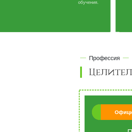
обучения.
Профессия
Целител
Офици
П