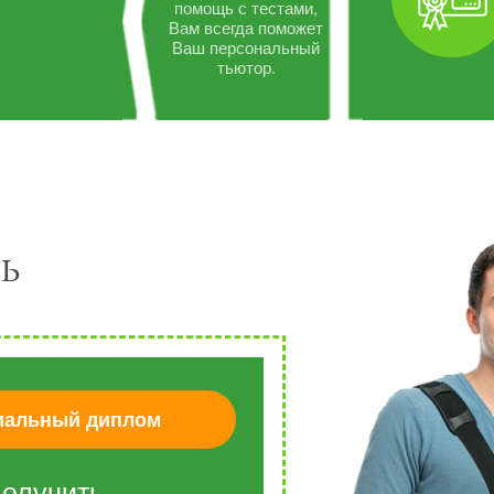
помощь с тестами,
Вам всегда поможет
Ваш персональный
тьютор.
ь
альный диплом
олучить