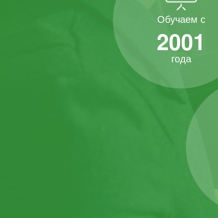
Обучаем с
2001
года