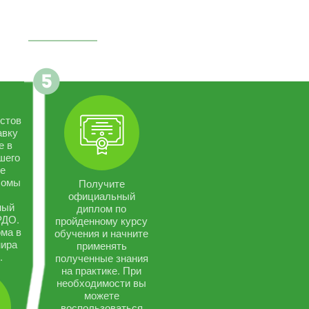
стов
авку
е в
шего
се
ломы
Получите
официальный
ный
диплом по
РДО.
пройденному курсу
ма в
обучения и начните
мира
применять
.
полученные знания
на практике. При
необходимости вы
можете
воспользоваться