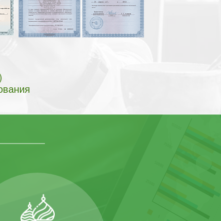
)
ования