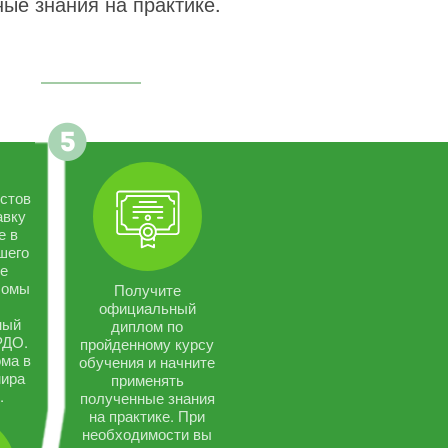
ые знания на практике.
стов
авку
е в
шего
се
ломы
Получите
официальный
ный
диплом по
РДО.
пройденному курсу
ма в
обучения и начните
мира
применять
.
полученные знания
на практике. При
необходимости вы