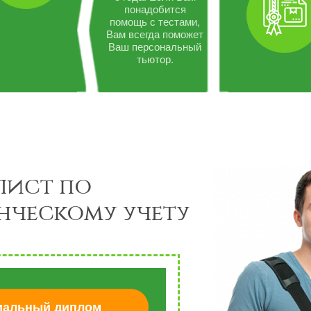
понадобится
помощь с тестами,
Вам всегда поможет
Ваш персональный
тьютор.
лист по
нческому учету
альный диплом