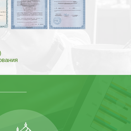
)
ования