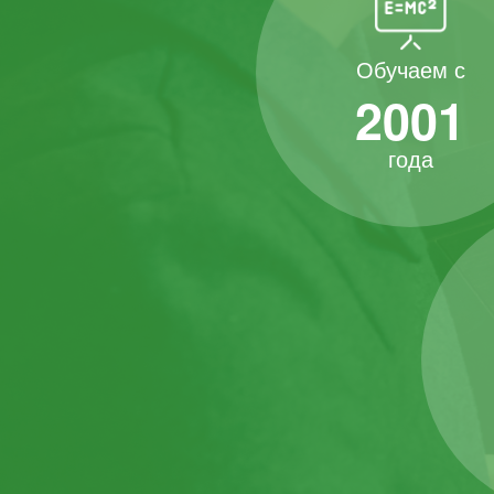
Обучаем с
2001
года