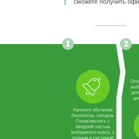
сможете получить офи
Опл
выб
дл
ди
Начните обучение
бесплатно, сегодня.
Ознакомьтесь с
вводной частью
выбранного курса, c
планом и системой