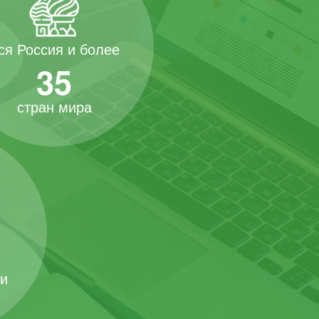
ся Россия и более
35
стран мира
 и