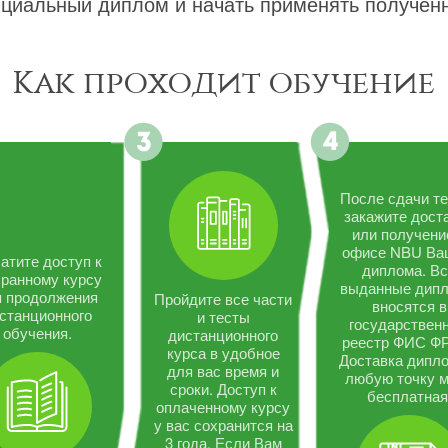
циальный диплом и начать применять полученн
Как проходит обучение
После сдачи те
закажите дост
или получени
офисе NBU Ва
атите доступ к
диплома. В
ранному курсу
выданные дип
я продолжения
Пройдите все части
вносятся в
станционного
и тесты
государствен
обучения.
дистанционного
реестр ФИС Ф
курса в удобное
Доставка дипло
для вас время и
любую точку 
сроки. Доступ к
бесплатная
оплаченному курсу
у вас сохранится на
3 года. Если Вам