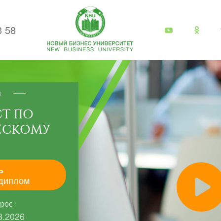
3 58
я
Т ПО
ЕСКОМУ
ь
диплом
прос
8.2026