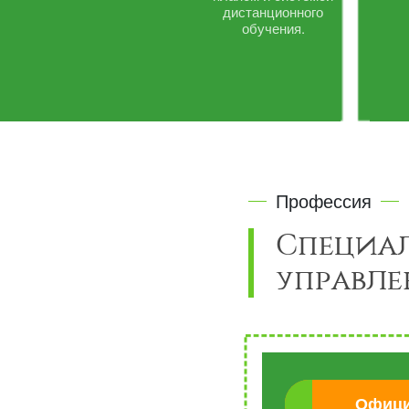
дистанционного
обучения.
Профессия
Специа
управле
Офици