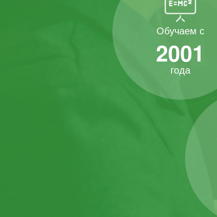
Обучаем с
2001
года