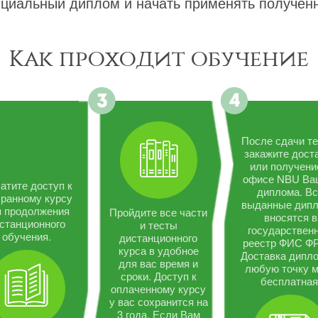
циальный диплом и начать применять полученн
Как проходит обучение
После сдачи те
закажите дост
или получени
офисе NBU Ва
атите доступ к
диплома. В
ранному курсу
выданные дип
я продолжения
Пройдите все части
вносятся в
станционного
и тесты
государствен
обучения.
дистанционного
реестр ФИС Ф
курса в удобное
Доставка дипло
для вас время и
любую точку 
сроки. Доступ к
бесплатная
оплаченному курсу
у вас сохранится на
3 года. Если Вам