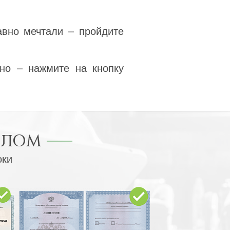
авно мечтали – пройдите
но – нажмите на кнопку
ПЛОМ
оки