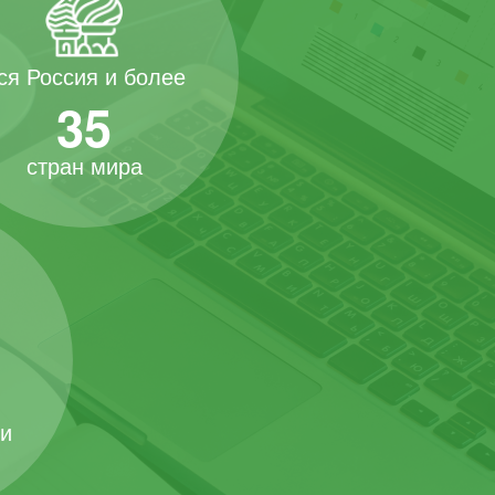
ся Россия и более
35
стран мира
 и