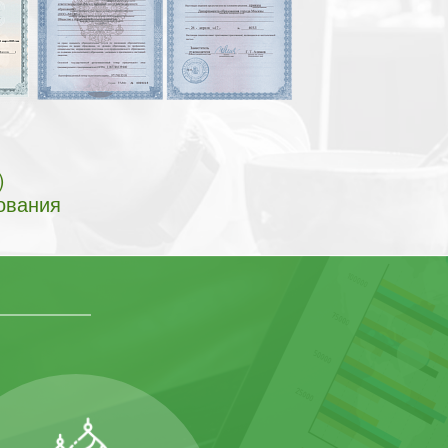
)
ования