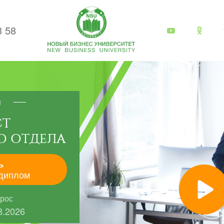
3 58
я
СТ
О ОТДЕЛА
ь
диплом
прос
8.2026