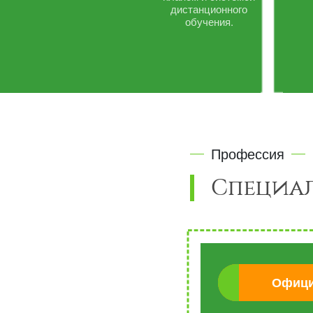
дистанционного
обучения.
Профессия
Специал
Офици