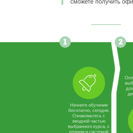
сможете получить офи
Опл
выб
дл
ди
Начните обучение
бесплатно, сегодня.
Ознакомьтесь с
вводной частью
выбранного курса, c
планом и системой