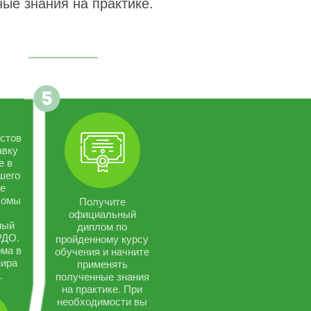
ые знания на практике.
стов
авку
е в
шего
се
ломы
Получите
официальный
ный
диплом по
РДО.
пройденному курсу
ма в
обучения и начните
мира
применять
.
полученные знания
на практике. При
необходимости вы