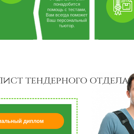
понадобится
помощь с тестами,
Вам всегда поможет
Ваш персональный
тьютор.
ист тендерного отдела
альный диплом