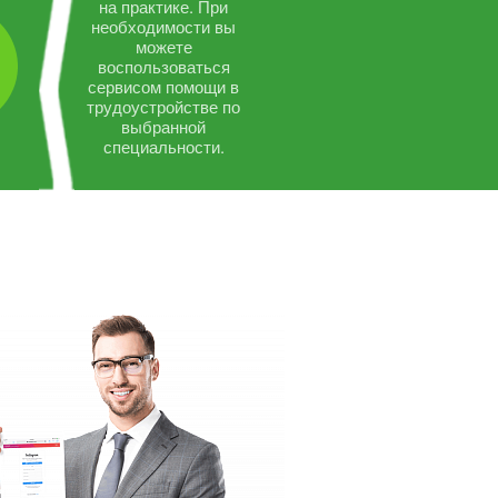
на практике. При
необходимости вы
можете
воспользоваться
сервисом помощи в
трудоустройстве по
выбранной
специальности.