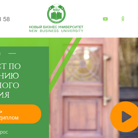
3 58
я
Т ПО
АНИЮ
НОГО
ИЯ
ь
диплом
прос