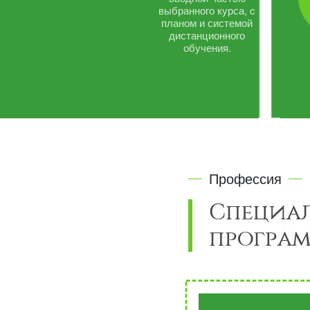
выбранного курса, c
планом и системой
дистанционного
обучения.
Профессия
Специа
програм