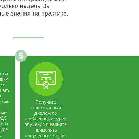
сколько недель Вы
ые знания на практике.
стов
авку
е в
шего
се
ломы
Получите
официальный
ный
диплом по
РДО.
пройденному курсу
ма в
обучения и начните
мира
применять
.
полученные знания