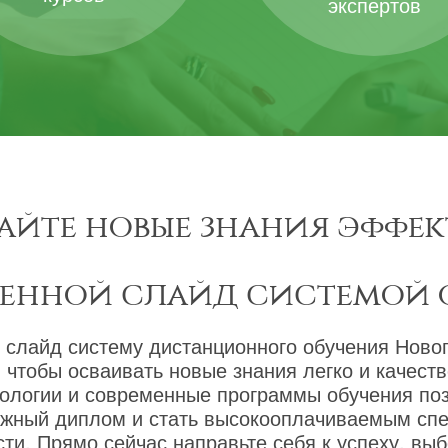
экспертов
айте новые знания эффек
менной слайд системой 
 слайд систему дистанционного обучения Новог
 чтобы осваивать новые знания легко и качест
ологии и современные программы обучения по
ижный диплом и стать высокооплачиваемым сп
ти. Прямо сейчас направьте себя к успеху, вы