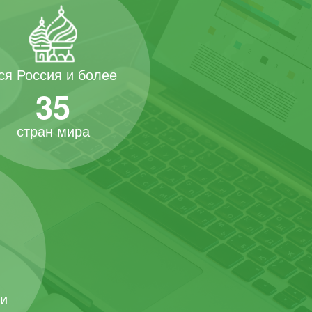
ся Россия и более
35
стран мира
 и