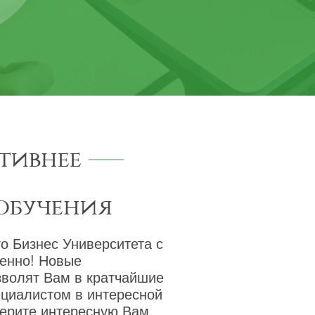
тивнее
обучения
о Бизнес Университета с
венно! Новые
зволят Вам в кратчайшие
ециалистом в интересной
берите интересную Вам