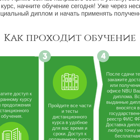
курс, начните обучение сегодня! Уже через не
циальный диплом и начать применять полученн
Как проходит обучение
После сдачи те
закажите дост
или получени
офисе NBU Ва
атите доступ к
диплома. В
ранному курсу
выданные дип
я продолжения
Пройдите все части
вносятся в
станционного
и тесты
государствен
обучения.
дистанционного
реестр ФИС Ф
курса в удобное
Доставка дипло
для вас время и
любую точку 
сроки. Доступ к
бесплатная
оплаченному курсу