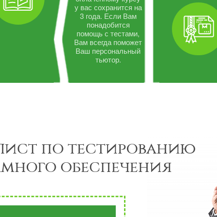
у вас сохранится на
3 года. Если Вам
понадобится
помощь с тестами,
Вам всегда поможет
Ваш персональный
тьютор.
лист по тестированию
много обеспечения