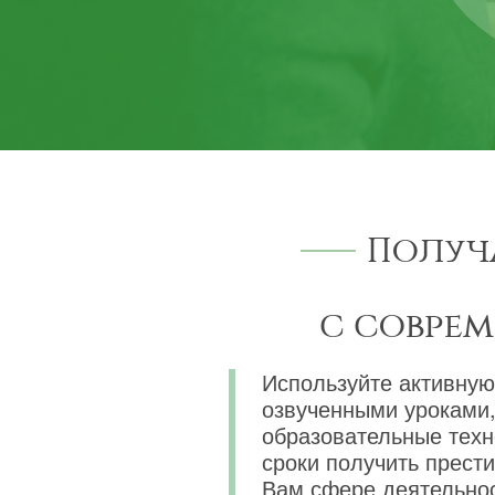
Получ
с совре
Используйте активную
озвученными уроками,
образовательные техн
сроки получить прест
Вам сфере деятельнос