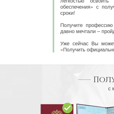
легкостью освоить
обеспечения» с пол
сроки!
Получите профессию 
давно мечтали – прой
Уже сейчас Вы может
«Получить официальн
Пол
с 