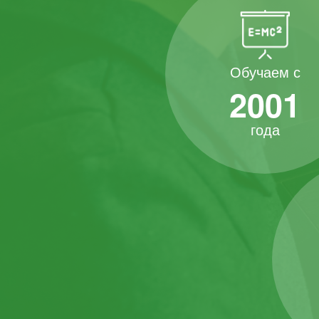
Обучаем с
2001
года