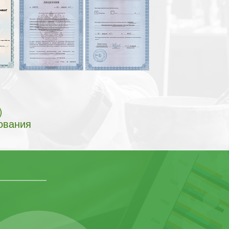
)
ования