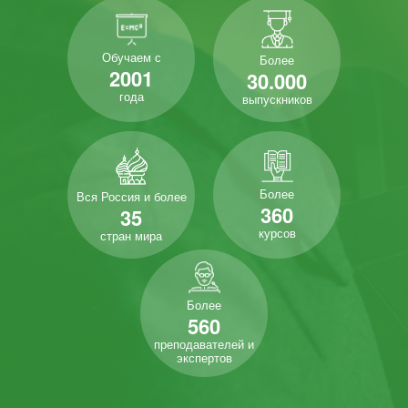
Обучаем с
Более
2001
30.000
года
выпускников
Более
Вся Россия и более
360
35
курсов
стран мира
Более
560
преподавателей и
экспертов