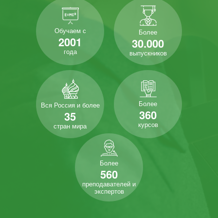
Обучаем с
Более
2001
30.000
года
выпускников
Более
Вся Россия и более
360
35
курсов
стран мира
Более
560
преподавателей и
экспертов