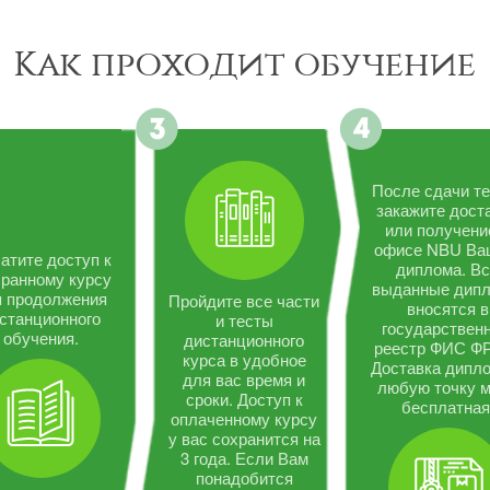
Как проходит обучение
После сдачи те
закажите дост
или получени
офисе NBU Ва
атите доступ к
диплома. В
ранному курсу
выданные дип
я продолжения
Пройдите все части
вносятся в
станционного
и тесты
государствен
обучения.
дистанционного
реестр ФИС Ф
курса в удобное
Доставка дипло
для вас время и
любую точку 
сроки. Доступ к
бесплатная
оплаченному курсу
у вас сохранится на
3 года. Если Вам
понадобится