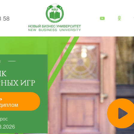
3 58
я
ИК
НЫХ ИГР
ь
диплом
прос
8.2026