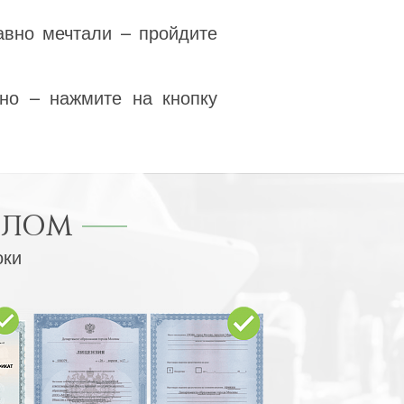
авно мечтали – пройдите
но – нажмите на кнопку
ПЛОМ
оки