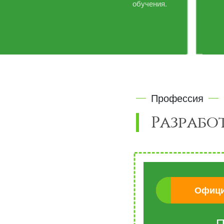
обучения.
Профессия
Разрабо
Офици
П