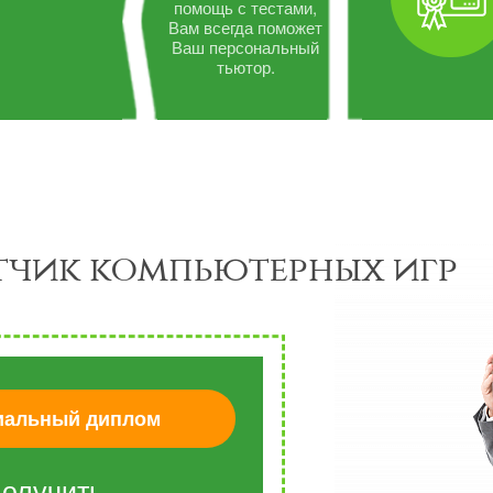
помощь с тестами,
Вам всегда поможет
Ваш персональный
тьютор.
тчик компьютерных игр
альный диплом
олучить