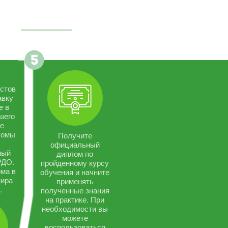
стов
авку
е в
шего
се
ломы
Получите
официальный
ный
диплом по
РДО.
пройденному курсу
ма в
обучения и начните
мира
применять
.
полученные знания
на практике. При
необходимости вы
можете
воспользоваться