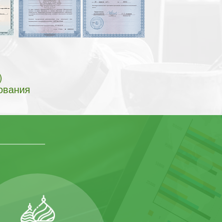
)
ования