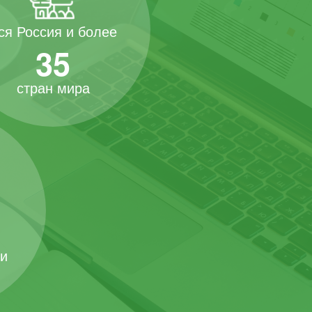
ся Россия и более
35
стран мира
 и