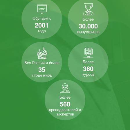
Обучаем с
Более
2001
30.000
года
выпускников
Более
Вся Россия и более
360
35
курсов
стран мира
Более
560
преподавателей и
экспертов