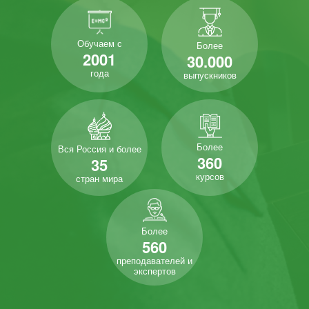
Обучаем с
Более
2001
30.000
года
выпускников
Более
Вся Россия и более
360
35
курсов
стран мира
Более
560
преподавателей и
экспертов