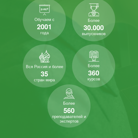
Обучаем с
Более
2001
30.000
года
выпускников
Более
Вся Россия и более
360
35
курсов
стран мира
Более
560
преподавателей и
экспертов