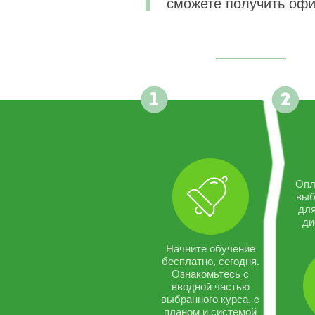
сможете получить офи
Опл
выб
дл
ди
Начните обучение
бесплатно, сегодня.
Ознакомьтесь с
вводной частью
выбранного курса, c
планом и системой