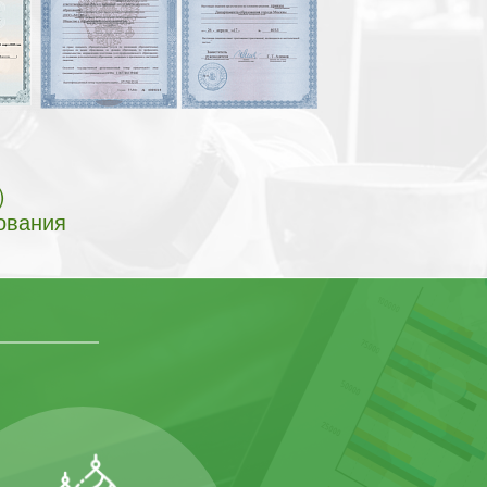
)
ования