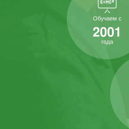
Обучаем с
2001
года