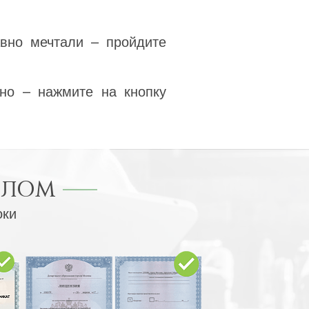
авно мечтали – пройдите
но – нажмите на кнопку
ПЛОМ
оки