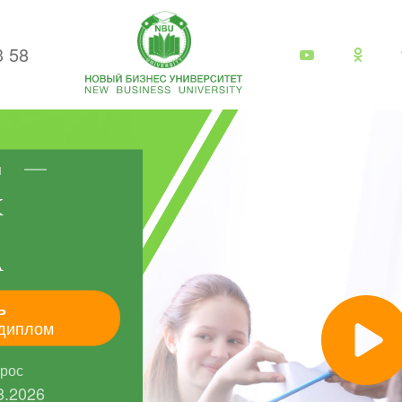
3 58
я
К
А
ь
диплом
прос
8.2026