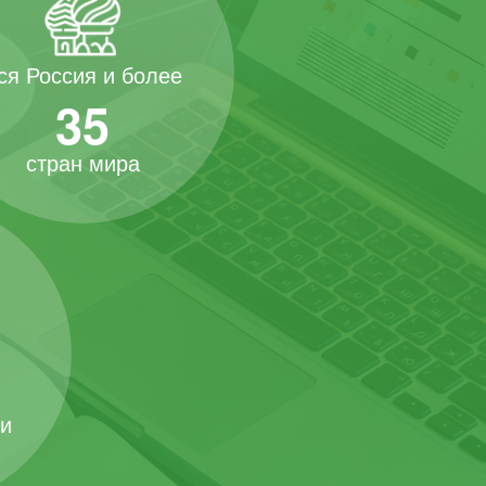
ся Россия и более
35
стран мира
 и