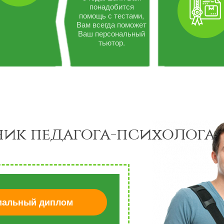
понадобится
помощь с тестами,
Вам всегда поможет
Ваш персональный
тьютор.
ик педагога-психолога
альный диплом