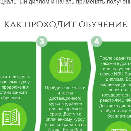
циальный диплом и начать применять полученн
Как проходит обучение
После сдачи те
закажите дост
или получени
офисе NBU Ва
атите доступ к
диплома. В
ранному курсу
выданные дип
я продолжения
Пройдите все части
вносятся в
станционного
и тесты
государствен
обучения.
дистанционного
реестр ФИС Ф
курса в удобное
Доставка дипло
для вас время и
любую точку 
сроки. Доступ к
бесплатная
оплаченному курсу
у вас сохранится на
3 года. Если Вам