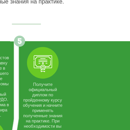
ые знания на практике.
стов
авку
е в
шего
се
ломы
Получите
официальный
ный
диплом по
РДО.
пройденному курсу
ма в
обучения и начните
мира
применять
.
полученные знания
на практике. При
необходимости вы