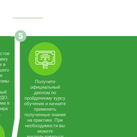
стов
авку
е в
шего
се
ломы
Получите
официальный
ный
диплом по
РДО.
пройденному курсу
ма в
обучения и начните
мира
применять
.
полученные знания
на практике. При
необходимости вы
можете
воспользоваться