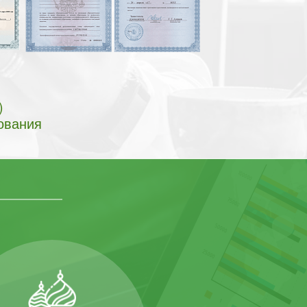
)
ования