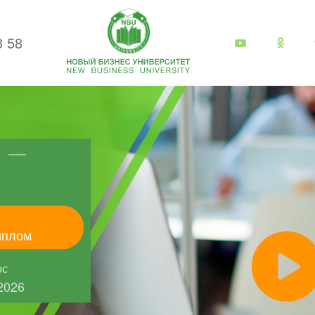
3 58
иплом
ос
2026