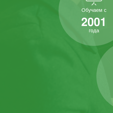
Обучаем с
2001
года