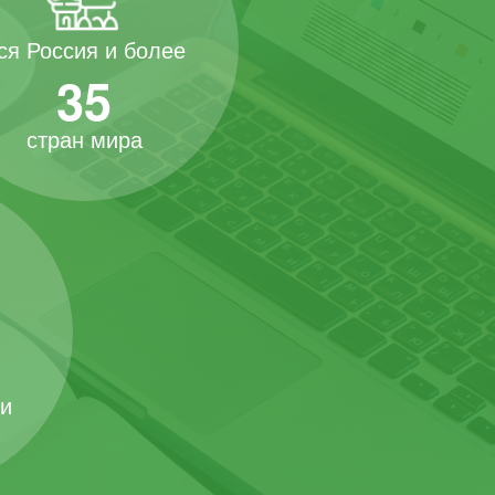
ся Россия и более
35
стран мира
 и