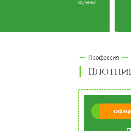
обучения.
Профессия
Плотни
Офици
П