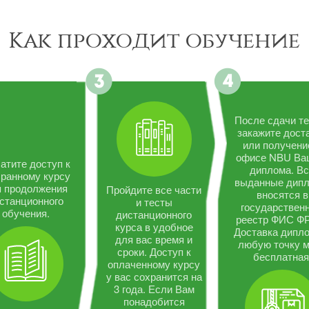
Как проходит обучение
После сдачи те
закажите дост
или получени
офисе NBU Ва
атите доступ к
диплома. В
ранному курсу
выданные дип
я продолжения
Пройдите все части
вносятся в
станционного
и тесты
государствен
обучения.
дистанционного
реестр ФИС Ф
курса в удобное
Доставка дипло
для вас время и
любую точку 
сроки. Доступ к
бесплатная
оплаченному курсу
у вас сохранится на
3 года. Если Вам
понадобится