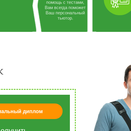
помощь с тестами,
Вам всегда поможет
Ваш персональный
тьютор.
к
альный диплом
олучить