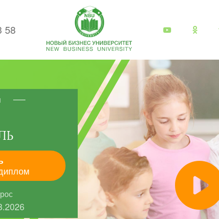
3 58
я
ЛЬ
ь
диплом
прос
8.2026