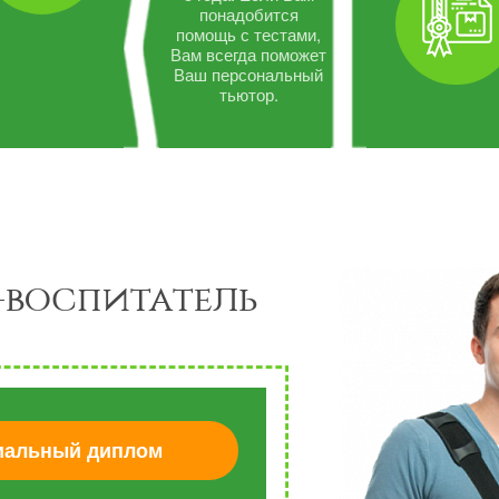
понадобится
помощь с тестами,
Вам всегда поможет
Ваш персональный
тьютор.
-воспитатель
альный диплом