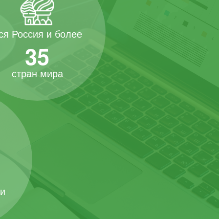
ся Россия и более
35
стран мира
 и