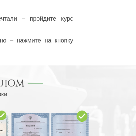
ечтали – пройдите курс
но – нажмите на кнопку
ПЛОМ
оки