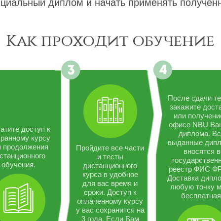
циальный диплом и начать применять полученн
Как проходит обучение
После сдачи те
закажите дост
или получени
офисе NBU Ва
атите доступ к
диплома. В
ранному курсу
выданные дип
я продолжения
Пройдите все части
вносятся в
станционного
и тесты
государствен
обучения.
дистанционного
реестр ФИС Ф
курса в удобное
Доставка дипло
для вас время и
любую точку 
сроки. Доступ к
бесплатная
оплаченному курсу
у вас сохранится на
3 года. Если Вам