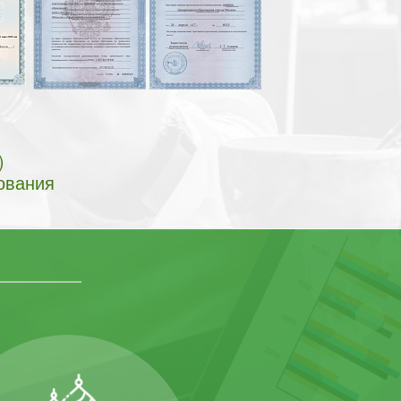
)
ования