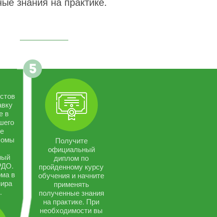
ые знания на практике.
стов
авку
е в
шего
се
ломы
Получите
официальный
ный
диплом по
РДО.
пройденному курсу
ма в
обучения и начните
мира
применять
.
полученные знания
на практике. При
необходимости вы