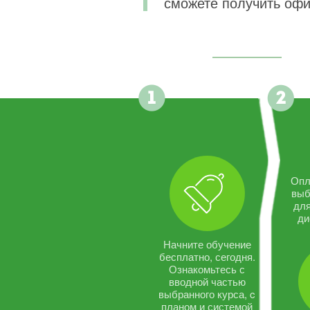
сможете получить офи
Опл
выб
дл
ди
Начните обучение
бесплатно, сегодня.
Ознакомьтесь с
вводной частью
выбранного курса, c
планом и системой