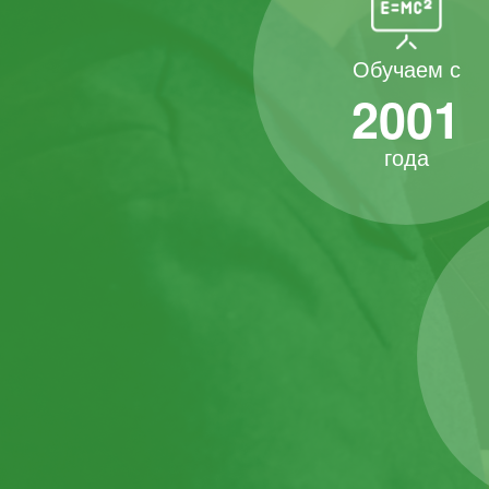
Обучаем с
2001
года