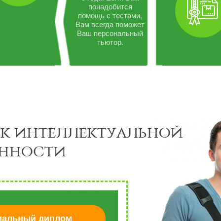
понадобится
помощь с тестами,
Вам всегда поможет
Ваш персональный
тьютор.
к интеллектуальной
енности
альный диплом