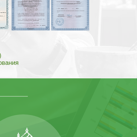
)
ования