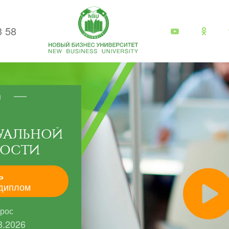
3 58
я
УАЛЬНОЙ
НОСТИ
ь
диплом
прос
8.2026