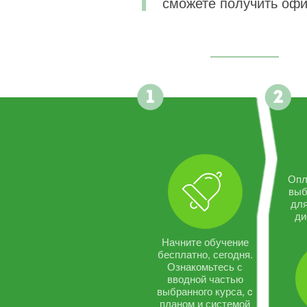
сможете получить офи
Опл
выб
дл
ди
Начните обучение
бесплатно, сегодня.
Ознакомьтесь с
вводной частью
выбранного курса, c
планом и системой