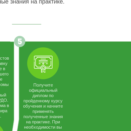
ые знания на практике.
стов
авку
е в
шего
се
ломы
Получите
официальный
ный
диплом по
РДО.
пройденному курсу
ма в
обучения и начните
мира
применять
.
полученные знания
на практике. При
необходимости вы