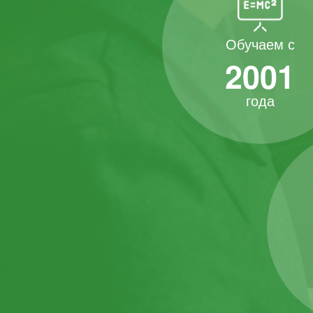
Обучаем с
2001
года