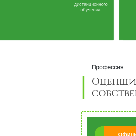
дистанционного
обучения.
Профессия
Оценщи
собств
Офици