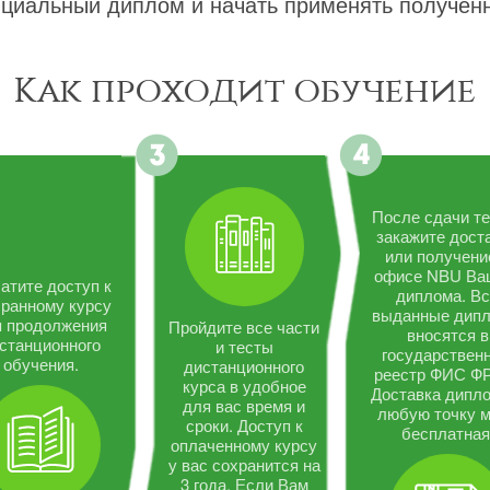
циальный диплом и начать применять полученн
Как проходит обучение
После сдачи те
закажите дост
или получени
офисе NBU Ва
атите доступ к
диплома. В
ранному курсу
выданные дип
я продолжения
Пройдите все части
вносятся в
станционного
и тесты
государствен
обучения.
дистанционного
реестр ФИС Ф
курса в удобное
Доставка дипло
для вас время и
любую точку 
сроки. Доступ к
бесплатная
оплаченному курсу
у вас сохранится на
3 года. Если Вам