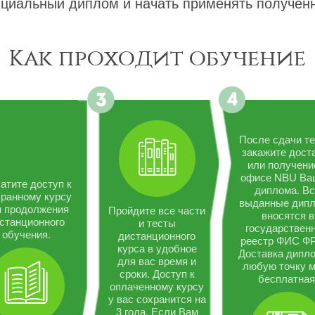
циальный диплом и начать применять полученн
Как проходит обучение
После сдачи те
закажите дост
или получени
офисе NBU Ва
атите доступ к
диплома. В
ранному курсу
выданные дип
я продолжения
Пройдите все части
вносятся в
станционного
и тесты
государствен
обучения.
дистанционного
реестр ФИС Ф
курса в удобное
Доставка дипло
для вас время и
любую точку 
сроки. Доступ к
бесплатная
оплаченному курсу
у вас сохранится на
3 года. Если Вам