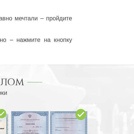
авно мечтали – пройдите
но – нажмите на кнопку
ПЛОМ
оки