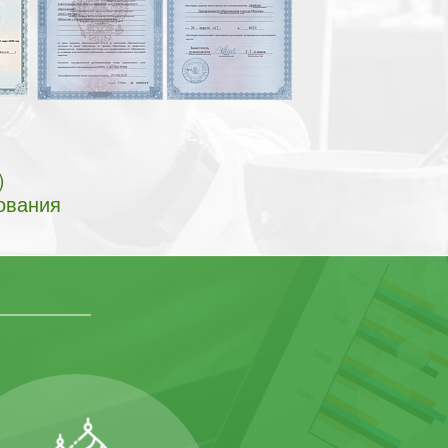
)
ования