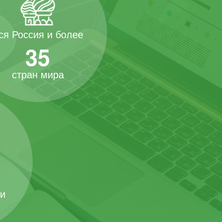
ся Россия и более
35
стран мира
 и