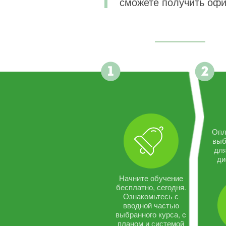
сможете получить офи
Опл
выб
дл
ди
Начните обучение
бесплатно, сегодня.
Ознакомьтесь с
вводной частью
выбранного курса, c
планом и системой