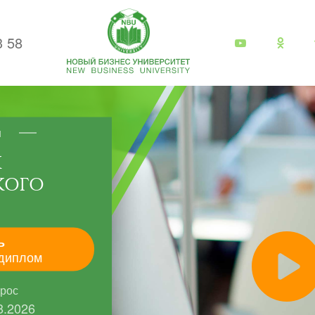
3 58
я
К
КОГО
ь
диплом
прос
8.2026