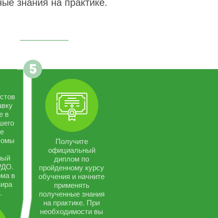
ые знания на практике.
стов
авку
е в
шего
се
ломы
Получите
официальный
ный
диплом по
РДО.
пройденному курсу
ма в
обучения и начните
мира
применять
.
полученные знания
на практике. При
необходимости вы