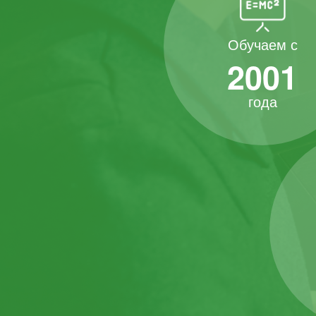
Обучаем с
2001
года