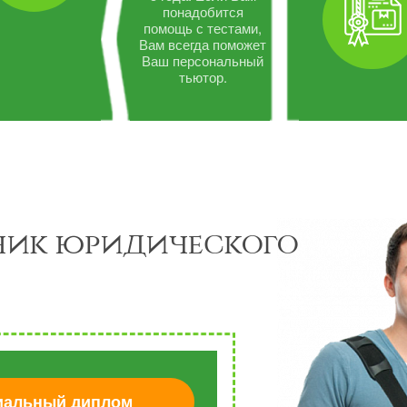
понадобится
помощь с тестами,
Вам всегда поможет
Ваш персональный
тьютор.
ник юридического
альный диплом