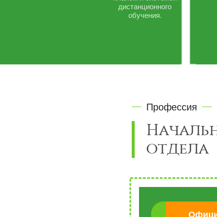
дистанционного
обучения.
Профессия
Началь
отдела
Офици