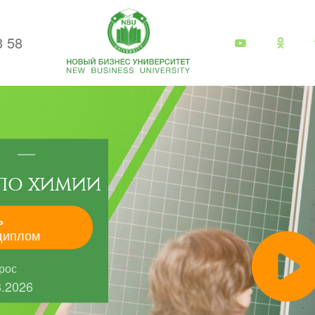
3 58
ПО ХИМИИ
ь
диплом
рос
8.2026