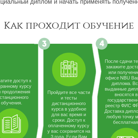
циальный диплом и начать применять полученн
Как проходит обучение
После сдачи те
закажите дост
или получени
офисе NBU Ва
атите доступ к
диплома. В
ранному курсу
выданные дип
я продолжения
Пройдите все части
вносятся в
станционного
и тесты
государствен
обучения.
дистанционного
реестр ФИС Ф
курса в удобное
Доставка дипло
для вас время и
любую точку 
сроки. Доступ к
бесплатная
оплаченному курсу
у вас сохранится на
3 года. Если Вам