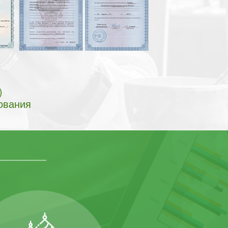
)
ования