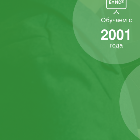
Обучаем с
2001
года