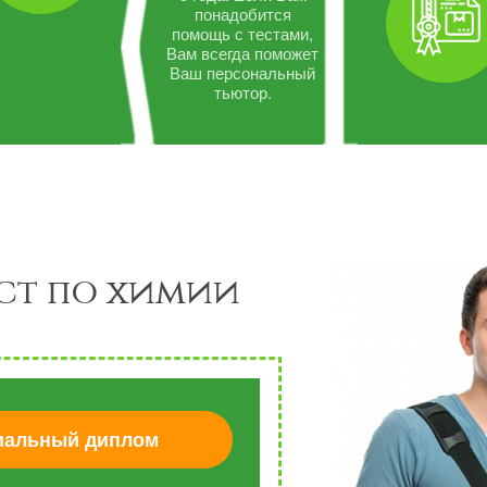
понадобится
помощь с тестами,
Вам всегда поможет
Ваш персональный
тьютор.
ст по химии
альный диплом