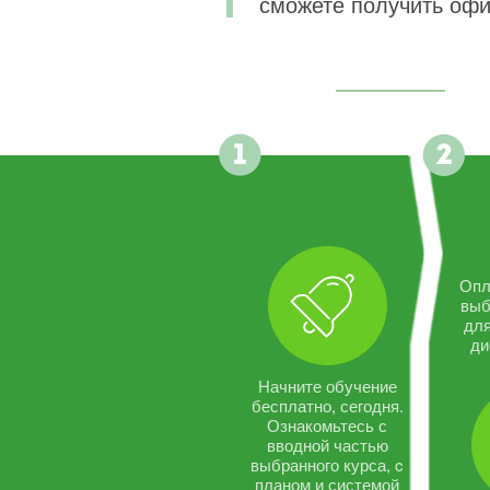
сможете получить офи
Опл
выб
дл
ди
Начните обучение
бесплатно, сегодня.
Ознакомьтесь с
вводной частью
выбранного курса, c
планом и системой