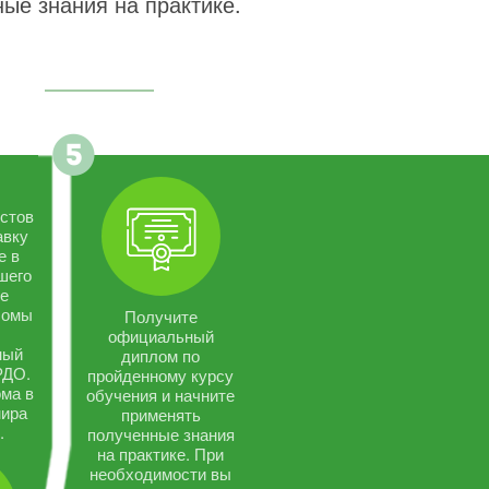
ые знания на практике.
стов
авку
е в
шего
се
ломы
Получите
официальный
ный
диплом по
РДО.
пройденному курсу
ма в
обучения и начните
мира
применять
.
полученные знания
на практике. При
необходимости вы