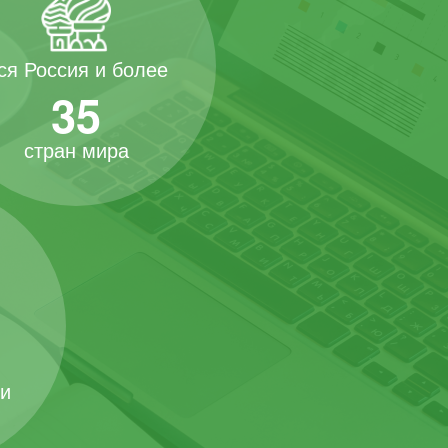
ся Россия и более
35
стран мира
 и