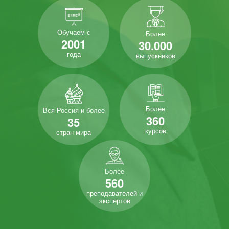
Обучаем с
Более
2001
30.000
года
выпускников
Более
Вся Россия и более
360
35
курсов
стран мира
Более
560
преподавателей и
экспертов