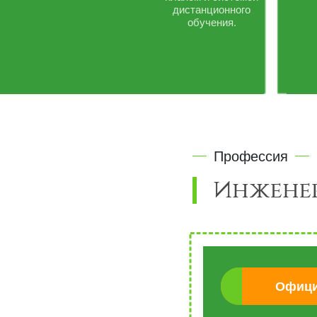
дистанционного
обучения.
Профессия
Инженер
Офици