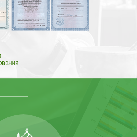
)
ования