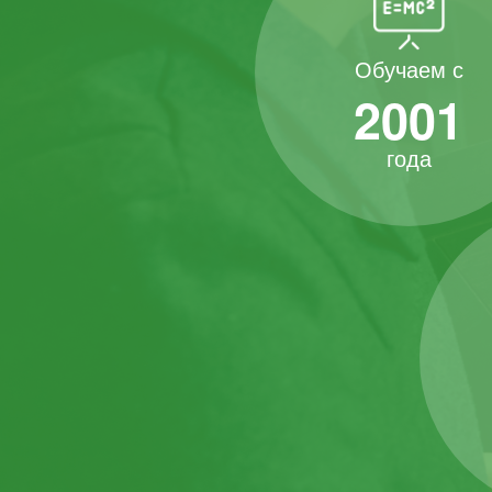
Обучаем с
2001
года