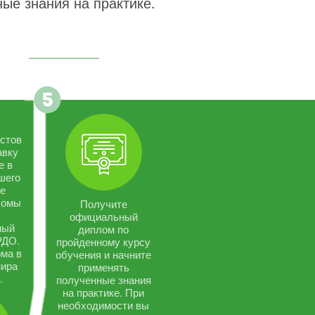
ые знания на практике.
стов
авку
е в
шего
се
ломы
Получите
официальный
ный
диплом по
РДО.
пройденному курсу
ма в
обучения и начните
мира
применять
.
полученные знания
на практике. При
необходимости вы