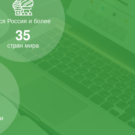
ся Россия и более
35
стран мира
 и