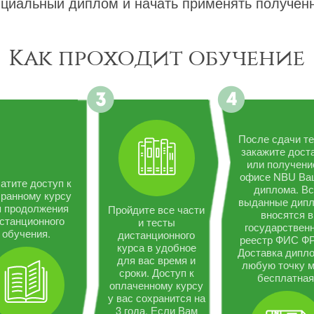
циальный диплом и начать применять полученн
Как проходит обучение
После сдачи те
закажите дост
или получени
офисе NBU Ва
атите доступ к
диплома. В
ранному курсу
выданные дип
я продолжения
Пройдите все части
вносятся в
станционного
и тесты
государствен
обучения.
дистанционного
реестр ФИС Ф
курса в удобное
Доставка дипло
для вас время и
любую точку 
сроки. Доступ к
бесплатная
оплаченному курсу
у вас сохранится на
3 года. Если Вам