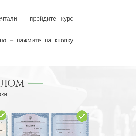
ечтали – пройдите курс
но – нажмите на кнопку
ПЛОМ
оки