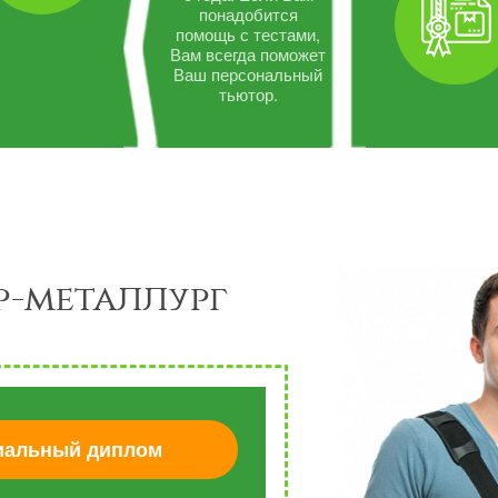
понадобится
помощь с тестами,
Вам всегда поможет
Ваш персональный
тьютор.
-металлург
альный диплом