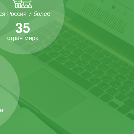
ся Россия и более
35
стран мира
 и