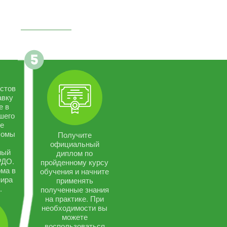
стов
авку
е в
шего
се
ломы
Получите
официальный
ный
диплом по
РДО.
пройденному курсу
ма в
обучения и начните
мира
применять
.
полученные знания
на практике. При
необходимости вы
можете
воспользоваться