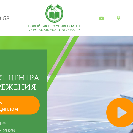
3 58
я
Т ЦЕНТРА
РЕЖЕНИЯ
ь
диплом
прос
8.2026