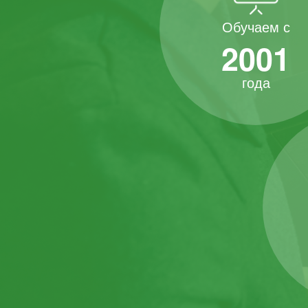
Обучаем с
2001
года