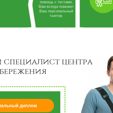
помощь с тестами,
Вам всегда поможет
Ваш персональный
тьютор.
 специалист центра
бережения
альный диплом