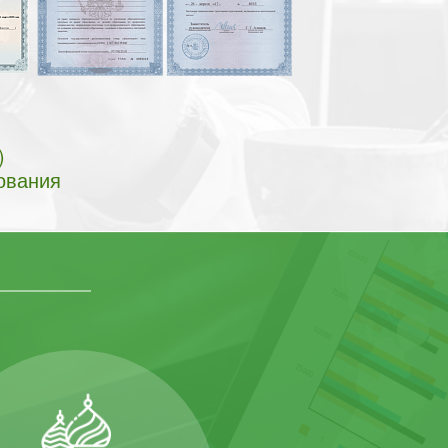
)
ования