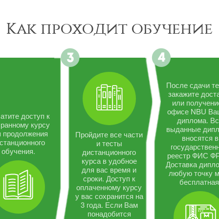
Как проходит обучение
После сдачи те
закажите дост
или получени
офисе NBU Ва
атите доступ к
диплома. В
ранному курсу
выданные дип
я продолжения
Пройдите все части
вносятся в
станционного
и тесты
государствен
обучения.
дистанционного
реестр ФИС Ф
курса в удобное
Доставка дипло
для вас время и
любую точку 
сроки. Доступ к
бесплатная
оплаченному курсу
у вас сохранится на
3 года. Если Вам
понадобится